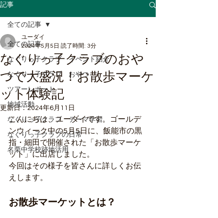
記事
全ての記事
ユーダイ
全ての記事
2024年5月5日
読了時間: 3分
なぐりっ子クラブのおや
なぐりっ子クラブ イベント紹介
つで大盛況！お散歩マーケ
なぐりっ子クラブ おやつ
ツアーレポート
ット体験記
地域活動
更新日：
2024年6月11日
こんにちは、ユーダイです。ゴールデ
なぐりっ子クラブ テーマ学習
ンウィーク中の5月5日に、飯能市の黒
なぐりっ子クラブの日常
指・細田で開催された「お散歩マーケ
名栗中学校跡地活用
ット」に出店しました。
今回はその様子を皆さんに詳しくお伝
えします。
お散歩マーケットとは？