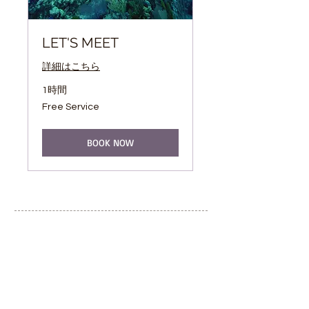
LET'S MEET
詳細はこちら
1時間
Free
Free Service
Service
BOOK NOW
​一般社団法人 里山こらぼ
埼玉県飯能市上名栗412番地1
湯ノ沢ラボ
埼玉県飯能市上名栗1502
細田ラボ
埼玉県飯能市上直竹上分459