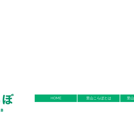
HOME
里山こらぼとは
里山