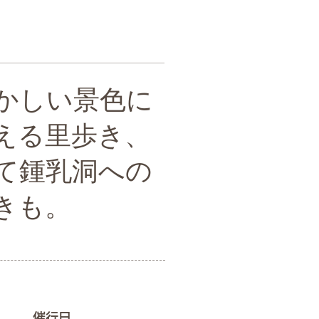
かしい景色に
える里歩き、
て鍾乳洞への
きも。
催行日