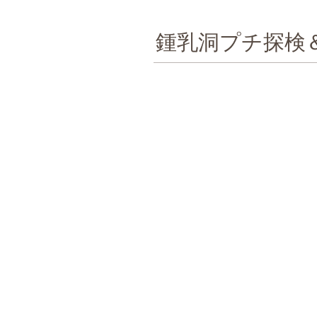
​鍾乳洞プチ探検