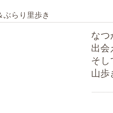
＆ぶらり里歩き
なつ
出会
そし
山歩